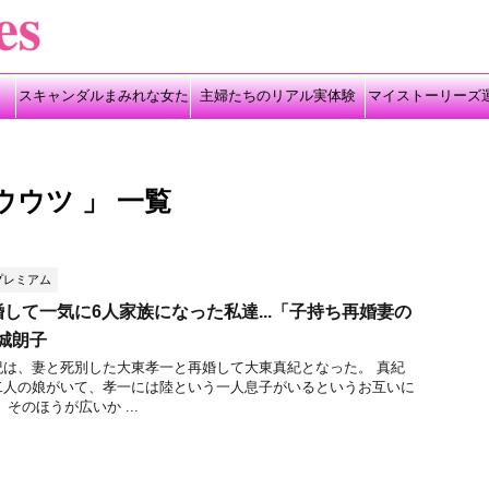
スキャンダルまみれな女た
主婦たちのリアル実体験
マイストーリーズ
ち
ウウツ 」 一覧
プレミアム
して一気に6人家族になった私達...「子持ち再婚妻の
宮城朗子
紀は、妻と死別した大東孝一と再婚して大東真紀となった。 真紀
二人の娘がいて、孝一には陸という一人息子がいるというお互いに
そのほうが広いか ...