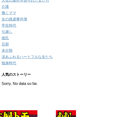
人生の選択を迫られた女たち
介護
働くママ
女の残虐事件簿
学生時代
引越し
彼氏
旦那
未分類
涙あふれるハートフルな女たち
独身時代
人気のストーリー
Sorry. No data so far.