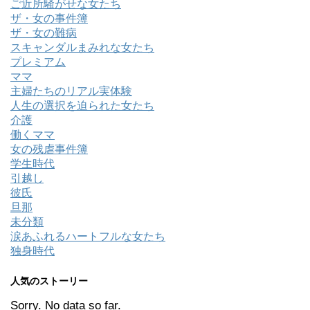
ご近所騒がせな女たち
ザ・女の事件簿
ザ・女の難病
スキャンダルまみれな女たち
プレミアム
ママ
主婦たちのリアル実体験
人生の選択を迫られた女たち
介護
働くママ
女の残虐事件簿
学生時代
引越し
彼氏
旦那
未分類
涙あふれるハートフルな女たち
独身時代
人気のストーリー
Sorry. No data so far.