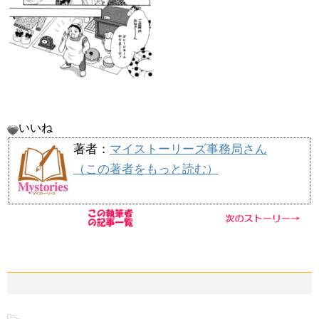
いいね
著者：
マイストーリーズ事務局さん
（この著者をもっと読む）
-