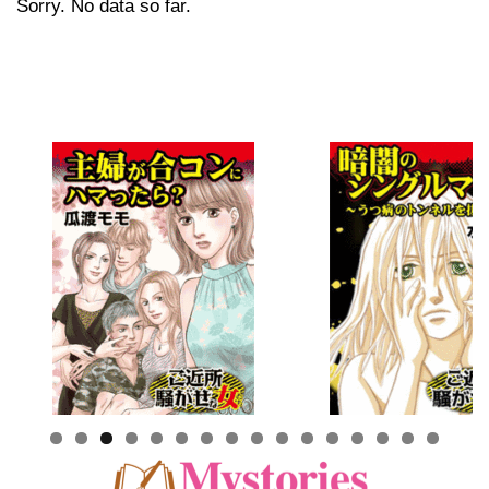
Sorry. No data so far.