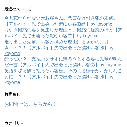
最近のストーリー
今も忘れられない元お客さん。悪質な万引き犯の末路。
【アルバイト先で出会った濃ゆい客⑩終】by koyome
万引き疑惑の客を見逃した理由と、疑惑の疑惑の行方【ア
ルバイト先で出会った濃ゆい客⑨】by koyome
走り出した先輩。お客と揉めた理由はまさかの万引
き・・？！【アルバイト先で出会った濃ゆい客⑧】by
koyome
酔っ払い？！支払いをせずに帰ろうとする客に先輩が叫ん
だ一言【アルバイト先で出会った濃ゆい客⑦】by koyome
英語を喋る酔っ払ったお客様。そのまま様子がおかしなこ
とに…？！【アルバイト先で出会った濃ゆい客⑥】by
koyome
お問合せ
お問合せはこちらから！
カテゴリ－