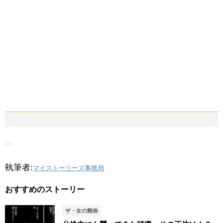
-
執筆者:
マイストーリーズ事務局
おすすめのストーリー
ザ・女の難病