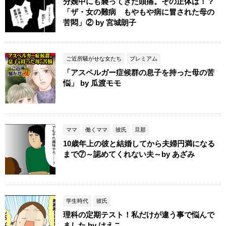
分娩中にも襲ってきた頭痛。その正体は！？
「ザ・女の難病 もやもや病に冒された母の
苦悶」② by 宮城朗子
ご近所騒がせな女たち
プレミアム
「アスペルガー症候群の息子を持った母の苦
悩」 by 瓜渡モモ
ママ
働くママ
彼氏
旦那
10歳年上の彼と結婚してから夫婦円満になる
まで⑦～認めてくれない夫～by あざみ
学生時代
彼氏
理科の定期テスト！私だけが違う事で悩んで
ました by けえこ