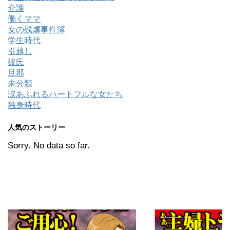
介護
働くママ
女の残虐事件簿
学生時代
引越し
彼氏
旦那
未分類
涙あふれるハートフルな女たち
独身時代
人気のストーリー
Sorry. No data so far.