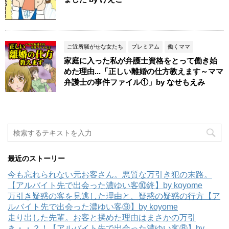
ご近所騒がせな女たち
プレミアム
働くママ
家庭に入った私が弁護士資格をとって働き始
めた理由...「正しい離婚の仕方教えます～ママ
弁護士の事件ファイル①」by なせもえみ
最近のストーリー
今も忘れられない元お客さん。悪質な万引き犯の末路。
【アルバイト先で出会った濃ゆい客⑩終】by koyome
万引き疑惑の客を見逃した理由と、疑惑の疑惑の行方【ア
ルバイト先で出会った濃ゆい客⑨】by koyome
走り出した先輩。お客と揉めた理由はまさかの万引
き・・？！【アルバイト先で出会った濃ゆい客⑧】by