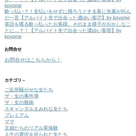
koyome
酔っ払い？！支払いをせずに帰ろうとする客に先輩が叫ん
だ一言【アルバイト先で出会った濃ゆい客⑦】by koyome
英語を喋る酔っ払ったお客様。そのまま様子がおかしなこ
とに…？！【アルバイト先で出会った濃ゆい客⑥】by
koyome
お問合せ
お問合せはこちらから！
カテゴリ－
ご近所騒がせな女たち
ザ・女の事件簿
ザ・女の難病
スキャンダルまみれな女たち
プレミアム
ママ
主婦たちのリアル実体験
人生の選択を迫られた女たち