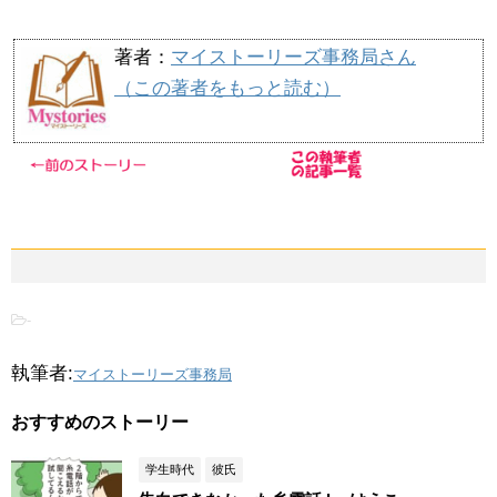
著者：
マイストーリーズ事務局さん
（この著者をもっと読む）
-
執筆者:
マイストーリーズ事務局
おすすめのストーリー
学生時代
彼氏