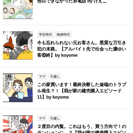
告白できなかった糸電話 by けえこ
学生時代
独身時代
今も忘れられない元お客さん。悪質な万引き
犯の末路。【アルバイト先で出会った濃ゆい
客⑩終】by koyome
ママ
引越し
この家買います！最終決断した途端のトラブ
ル発生？！【我が家の建売購入エピソード
11】by koyome
ママ
引越し
２度目の内覧。これはもう、買う方向で！の
テンションに…？【我が家の建売購入エピソ