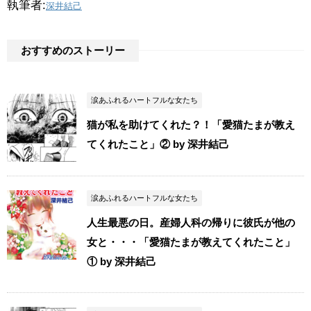
執筆者:
深井結己
おすすめのストーリー
涙あふれるハートフルな女たち
猫が私を助けてくれた？！「愛猫たまが教え
てくれたこと」② by 深井結己
涙あふれるハートフルな女たち
人生最悪の日。産婦人科の帰りに彼氏が他の
女と・・・「愛猫たまが教えてくれたこと」
① by 深井結己