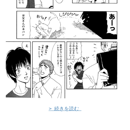
> 続きを読む