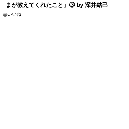
まが教えてくれたこと」③ by 深井結己
いいね