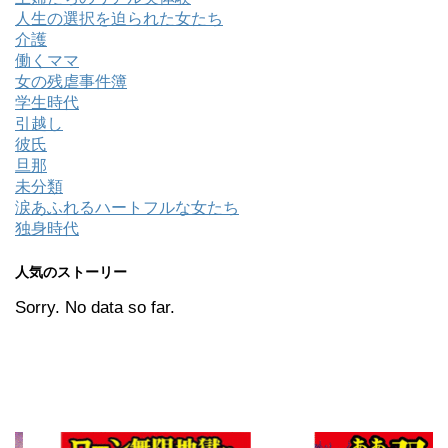
人生の選択を迫られた女たち
介護
働くママ
女の残虐事件簿
学生時代
引越し
彼氏
旦那
未分類
涙あふれるハートフルな女たち
独身時代
人気のストーリー
Sorry. No data so far.