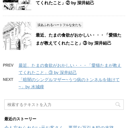
てくれたこと」② by 深井結己
涙あふれるハートフルな女たち
最近、たまの食欲がおかしい・・・「愛猫た
まが教えてくれたこと」③ by 深井結己
PREV
最近、たまの食欲がおかしい・・・「愛猫たまが教え
てくれたこと」③ by 深井結己
NEXT
「暗闇のシングルマザー~うつ病のトンネルを抜けて
~」by 水城瞳
最近のストーリー
今も忘れられない元お客さん。悪質な万引き犯の末路。