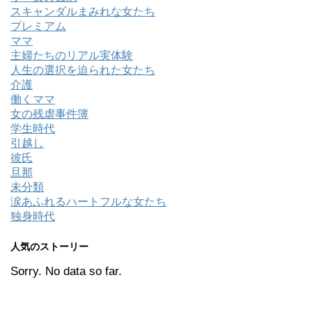
スキャンダルまみれな女たち
プレミアム
ママ
主婦たちのリアル実体験
人生の選択を迫られた女たち
介護
働くママ
女の残虐事件簿
学生時代
引越し
彼氏
旦那
未分類
涙あふれるハートフルな女たち
独身時代
人気のストーリー
Sorry. No data so far.