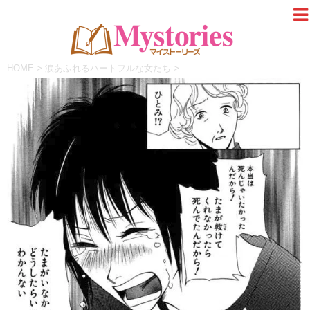
HOME
>
涙あふれるハートフルな女たち
>