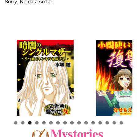
Sorry. No data so far.