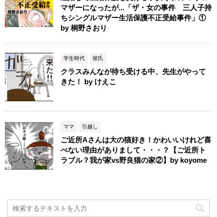
マザーになったが...「ザ・女の事件 三人子持
ちシングルマザー生活保護不正受給事件」①
by 桐野さおり
学生時代
彼氏
クラスみんなが待ち受ける中、先生がやって
きた！ by けえこ
ママ
引越し
ご近所Aさんは大の猫好き！かわいいけれど喜
べない理由がありまして・・・？【ご近所ト
ラブル？我が家vs野良猫の家②】by koyome