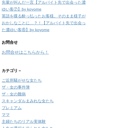
先輩が叫んだ一言【アルバイト先で出会った濃
ゆい客⑦】by koyome
英語を喋る酔っ払ったお客様。そのまま様子が
おかしなことに…？！【アルバイト先で出会っ
た濃ゆい客⑥】by koyome
お問合せ
お問合せはこちらから！
カテゴリ－
ご近所騒がせな女たち
ザ・女の事件簿
ザ・女の難病
スキャンダルまみれな女たち
プレミアム
ママ
主婦たちのリアル実体験