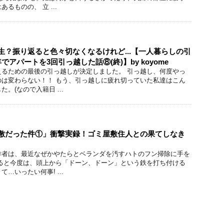
るものの、 立 ...
生？振り返ると色々切なくなるけれど...【一人暮らしの引
アパートを3回引っ越した話⑧(終)】by koyome
えるための最後の引っ越しが決定しました。 引っ越し、何度やっ
のは変わらない！！ もう、引っ越しに疲れ切っていた私達はこん
。(なので入籍日 ...
敷だった件①」衝撃実録！ゴミ屋敷住人との果てしなき
作者は、最近なぜかやたらとベランダを汚すハトのフン掃除に手を
すると今度は、頭上から「ドーン、ドーン」という鉄を打ち付ける
…いったい何事! ...