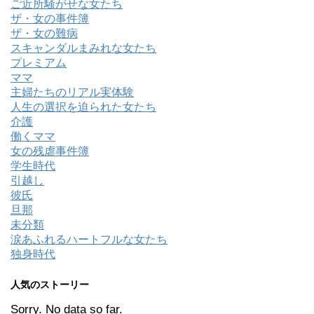
ご近所騒がせな女たち
ザ・女の事件簿
ザ・女の難病
スキャンダルまみれな女たち
プレミアム
ママ
主婦たちのリアル実体験
人生の選択を迫られた女たち
介護
働くママ
女の残虐事件簿
学生時代
引越し
彼氏
旦那
未分類
涙あふれるハートフルな女たち
独身時代
人気のストーリー
Sorry. No data so far.