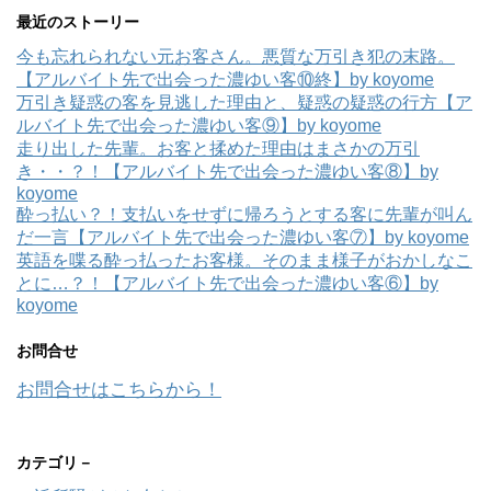
最近のストーリー
今も忘れられない元お客さん。悪質な万引き犯の末路。
【アルバイト先で出会った濃ゆい客⑩終】by koyome
万引き疑惑の客を見逃した理由と、疑惑の疑惑の行方【ア
ルバイト先で出会った濃ゆい客⑨】by koyome
走り出した先輩。お客と揉めた理由はまさかの万引
き・・？！【アルバイト先で出会った濃ゆい客⑧】by
koyome
酔っ払い？！支払いをせずに帰ろうとする客に先輩が叫ん
だ一言【アルバイト先で出会った濃ゆい客⑦】by koyome
英語を喋る酔っ払ったお客様。そのまま様子がおかしなこ
とに…？！【アルバイト先で出会った濃ゆい客⑥】by
koyome
お問合せ
お問合せはこちらから！
カテゴリ－