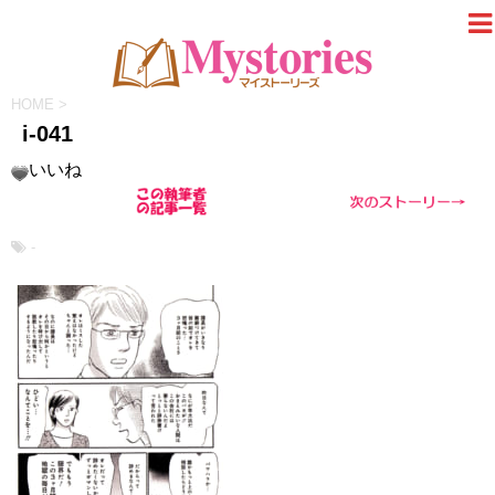
HOME
>
i-041
いいね
-