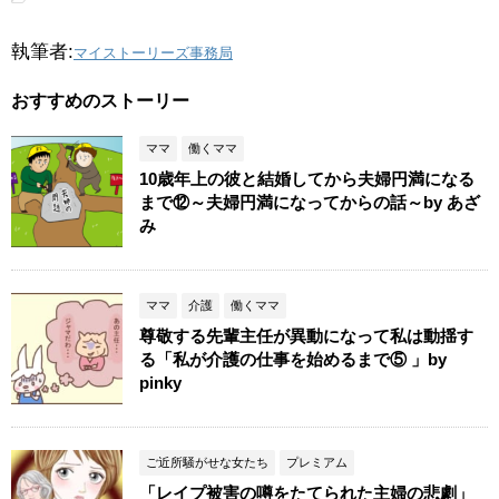
執筆者:
マイストーリーズ事務局
おすすめのストーリー
ママ
働くママ
10歳年上の彼と結婚してから夫婦円満になる
まで⑫～夫婦円満になってからの話～by あざ
み
ママ
介護
働くママ
尊敬する先輩主任が異動になって私は動揺す
る「私が介護の仕事を始めるまで⑤ 」by
pinky
ご近所騒がせな女たち
プレミアム
「レイプ被害の噂をたてられた主婦の悲劇」