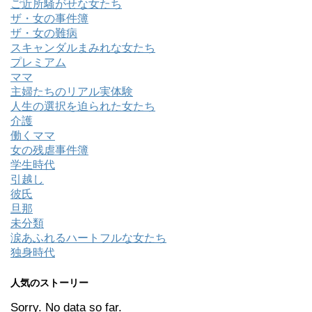
ご近所騒がせな女たち
ザ・女の事件簿
ザ・女の難病
スキャンダルまみれな女たち
プレミアム
ママ
主婦たちのリアル実体験
人生の選択を迫られた女たち
介護
働くママ
女の残虐事件簿
学生時代
引越し
彼氏
旦那
未分類
涙あふれるハートフルな女たち
独身時代
人気のストーリー
Sorry. No data so far.