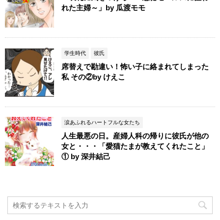
れた主婦～」by 瓜渡モモ
学生時代
彼氏
席替えで勘違い！怖い子に絡まれてしまった
私 その②by けえこ
涙あふれるハートフルな女たち
人生最悪の日。産婦人科の帰りに彼氏が他の
女と・・・「愛猫たまが教えてくれたこと」
① by 深井結己