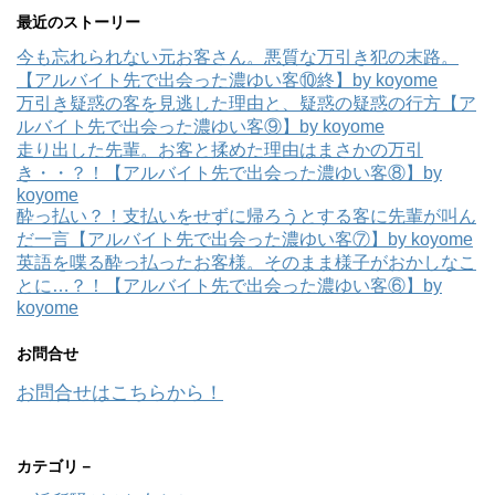
最近のストーリー
今も忘れられない元お客さん。悪質な万引き犯の末路。
【アルバイト先で出会った濃ゆい客⑩終】by koyome
万引き疑惑の客を見逃した理由と、疑惑の疑惑の行方【ア
ルバイト先で出会った濃ゆい客⑨】by koyome
走り出した先輩。お客と揉めた理由はまさかの万引
き・・？！【アルバイト先で出会った濃ゆい客⑧】by
koyome
酔っ払い？！支払いをせずに帰ろうとする客に先輩が叫ん
だ一言【アルバイト先で出会った濃ゆい客⑦】by koyome
英語を喋る酔っ払ったお客様。そのまま様子がおかしなこ
とに…？！【アルバイト先で出会った濃ゆい客⑥】by
koyome
お問合せ
お問合せはこちらから！
カテゴリ－