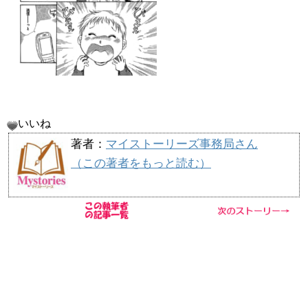
いいね
著者：
マイストーリーズ事務局さん
（この著者をもっと読む）