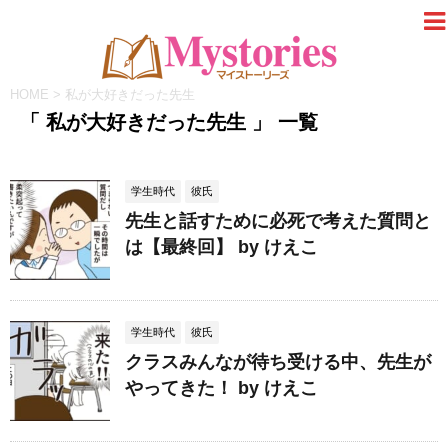
HOME
>
私が大好きだった先生
「 私が大好きだった先生 」 一覧
学生時代
彼氏
先生と話すために必死で考えた質問と
は【最終回】 by けえこ
学生時代
彼氏
クラスみんなが待ち受ける中、先生が
やってきた！ by けえこ