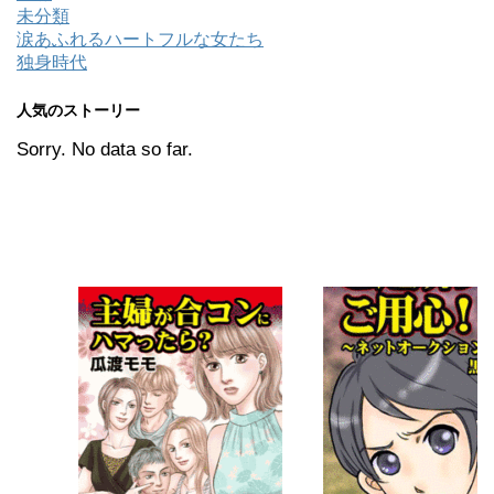
未分類
涙あふれるハートフルな女たち
独身時代
人気のストーリー
Sorry. No data so far.