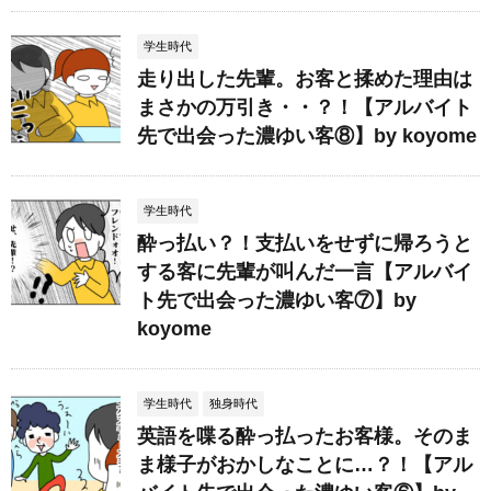
学生時代
走り出した先輩。お客と揉めた理由は
まさかの万引き・・？！【アルバイト
先で出会った濃ゆい客⑧】by koyome
学生時代
酔っ払い？！支払いをせずに帰ろうと
する客に先輩が叫んだ一言【アルバイ
ト先で出会った濃ゆい客⑦】by
koyome
学生時代
独身時代
英語を喋る酔っ払ったお客様。そのま
ま様子がおかしなことに…？！【アル