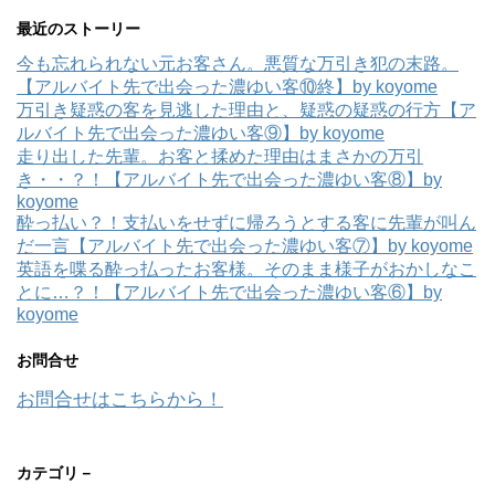
最近のストーリー
今も忘れられない元お客さん。悪質な万引き犯の末路。
【アルバイト先で出会った濃ゆい客⑩終】by koyome
万引き疑惑の客を見逃した理由と、疑惑の疑惑の行方【ア
ルバイト先で出会った濃ゆい客⑨】by koyome
走り出した先輩。お客と揉めた理由はまさかの万引
き・・？！【アルバイト先で出会った濃ゆい客⑧】by
koyome
酔っ払い？！支払いをせずに帰ろうとする客に先輩が叫ん
だ一言【アルバイト先で出会った濃ゆい客⑦】by koyome
英語を喋る酔っ払ったお客様。そのまま様子がおかしなこ
とに…？！【アルバイト先で出会った濃ゆい客⑥】by
koyome
お問合せ
お問合せはこちらから！
カテゴリ－