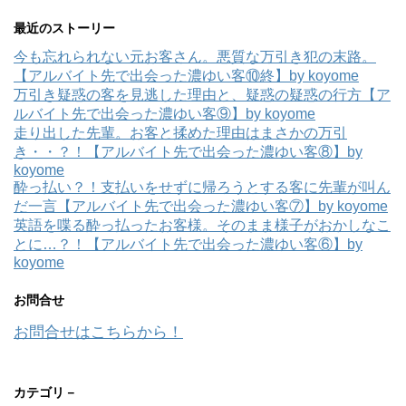
最近のストーリー
今も忘れられない元お客さん。悪質な万引き犯の末路。
【アルバイト先で出会った濃ゆい客⑩終】by koyome
万引き疑惑の客を見逃した理由と、疑惑の疑惑の行方【ア
ルバイト先で出会った濃ゆい客⑨】by koyome
走り出した先輩。お客と揉めた理由はまさかの万引
き・・？！【アルバイト先で出会った濃ゆい客⑧】by
koyome
酔っ払い？！支払いをせずに帰ろうとする客に先輩が叫ん
だ一言【アルバイト先で出会った濃ゆい客⑦】by koyome
英語を喋る酔っ払ったお客様。そのまま様子がおかしなこ
とに…？！【アルバイト先で出会った濃ゆい客⑥】by
koyome
お問合せ
お問合せはこちらから！
カテゴリ－