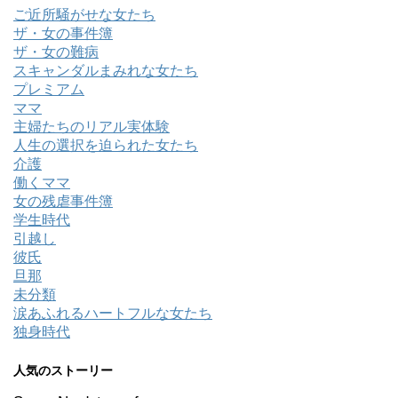
ご近所騒がせな女たち
ザ・女の事件簿
ザ・女の難病
スキャンダルまみれな女たち
プレミアム
ママ
主婦たちのリアル実体験
人生の選択を迫られた女たち
介護
働くママ
女の残虐事件簿
学生時代
引越し
彼氏
旦那
未分類
涙あふれるハートフルな女たち
独身時代
人気のストーリー