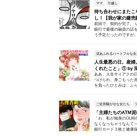
ママ
引越し
待ち合わせにまたこ
し！【我が家の建売購入
前回で、契約が完了。 
銀行で最後の融資の話
う予定だったのですが。 
涙あふれるハートフルな女
人生最悪の日。産婦
くれたこと」① by 
ああ、人生サイアクの
つけられ、身ごもった
を負ったひとみは、ふらつ
ご近所騒がせな女たち
「主婦たちのATM泥
「わ、私が独身のOL
なくなっちゃうなんて～
銀行カード３枚と健康保険