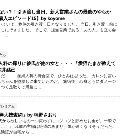
ない？！引き渡し当日、新人営業さんの最後のやらか
エピソード15】by koyome
いよいよ、物件の引き渡し日となりました。 当日、引き渡し前に
をしに行きました。 そこで、担当営業である「あの人」も立ち会
...
たち
人科の帰りに彼氏が他の女と・・・「愛猫たまが教えて
深井結己
日だ―――産婦人科の待合室で、ひとみは思った。 カレシに言い
赤ちゃんを堕胎しに来ていたのだ。 施術後、心身ともにダメージ
く足取りで帰路に ...
プレミアム
棒大捜査網」by 桐野さおり
時代から欲しいもの一つ買わずにコツコツと貯めたお金が、一瞬で
…！」 51歳の主婦は絶望のあまり、気が遠くなりそうだった。
証が自宅から ...