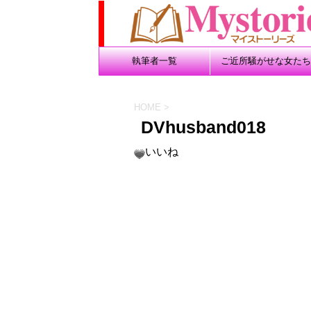
執筆者一覧
ご近所騒がせな女たち
HOME
>
DVhusband018
いいね