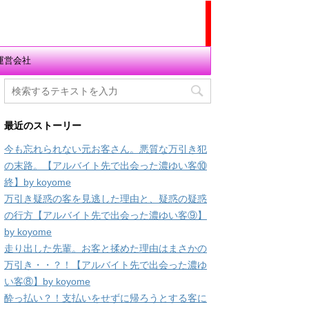
運営会社
最近のストーリー
今も忘れられない元お客さん。悪質な万引き犯
の末路。【アルバイト先で出会った濃ゆい客⑩
終】by koyome
万引き疑惑の客を見逃した理由と、疑惑の疑惑
の行方【アルバイト先で出会った濃ゆい客⑨】
by koyome
走り出した先輩。お客と揉めた理由はまさかの
万引き・・？！【アルバイト先で出会った濃ゆ
い客⑧】by koyome
酔っ払い？！支払いをせずに帰ろうとする客に