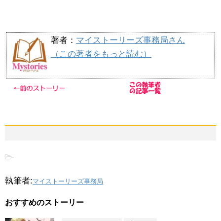
著者：
マイストーリーズ事務局さん
（この著者をもっと読む）
-
執筆者:
マイストーリーズ事務局
おすすめのストーリー