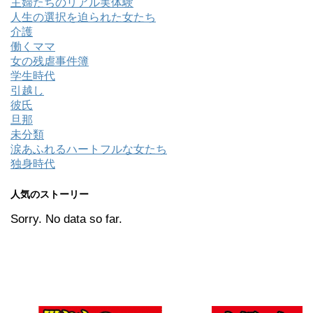
主婦たちのリアル実体験
人生の選択を迫られた女たち
介護
働くママ
女の残虐事件簿
学生時代
引越し
彼氏
旦那
未分類
涙あふれるハートフルな女たち
独身時代
人気のストーリー
Sorry. No data so far.