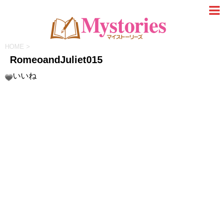
HOME
>
RomeoandJuliet015
いいね