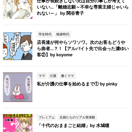
仕事が長続きしない夫は自分の事しか考えて
いない...「離婚志願～不幸な専業主婦じゃいら
れない～」 by 関谷青子
学生時代
独身時代
店長達が何やらソワソワ。次のお客もどうや
ら曲者...？！【アルバイト先で出会った濃ゆい
客②】by koyome
ママ
介護
働くママ
私が介護の仕事を始めるまで① by pinky
プレミアム
主婦たちのリアル実体験
「十代のおままごと結婚」by 水城瞳