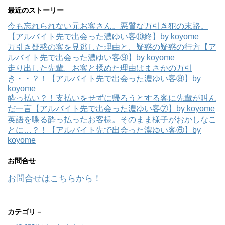
最近のストーリー
今も忘れられない元お客さん。悪質な万引き犯の末路。
【アルバイト先で出会った濃ゆい客⑩終】by koyome
万引き疑惑の客を見逃した理由と、疑惑の疑惑の行方【ア
ルバイト先で出会った濃ゆい客⑨】by koyome
走り出した先輩。お客と揉めた理由はまさかの万引
き・・？！【アルバイト先で出会った濃ゆい客⑧】by
koyome
酔っ払い？！支払いをせずに帰ろうとする客に先輩が叫ん
だ一言【アルバイト先で出会った濃ゆい客⑦】by koyome
英語を喋る酔っ払ったお客様。そのまま様子がおかしなこ
とに…？！【アルバイト先で出会った濃ゆい客⑥】by
koyome
お問合せ
お問合せはこちらから！
カテゴリ－