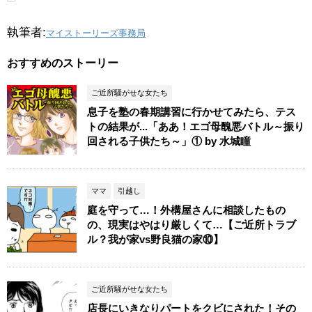
執筆者:
マイストーリーズ事務局
おすすめのストーリー
ご近所騒がせな女たち
息子を塾の春期講習に行かせてみたら、テス
トの結果が...「ああ！エゴ母醜悪バトル～振り
回される子供たち～」① by 水城瞳
ママ
引越し
庭を守って…！外構屋さんに相談したもの
の、現実はやはり厳しくて…【ご近所トラブ
ル？我が家vs野良猫の家⑩】
ご近所騒がせな女たち
店長にいきなりパートをクビにされた！その