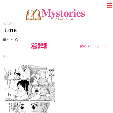
HOME
>
i-016
いいね
-