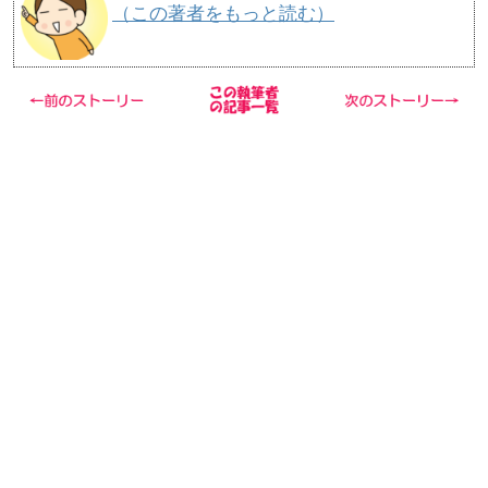
（この著者をもっと読む）