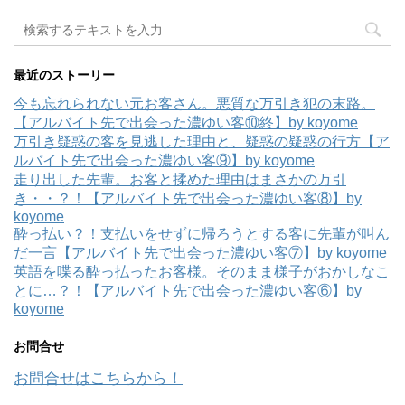
最近のストーリー
今も忘れられない元お客さん。悪質な万引き犯の末路。
【アルバイト先で出会った濃ゆい客⑩終】by koyome
万引き疑惑の客を見逃した理由と、疑惑の疑惑の行方【ア
ルバイト先で出会った濃ゆい客⑨】by koyome
走り出した先輩。お客と揉めた理由はまさかの万引
き・・？！【アルバイト先で出会った濃ゆい客⑧】by
koyome
酔っ払い？！支払いをせずに帰ろうとする客に先輩が叫ん
だ一言【アルバイト先で出会った濃ゆい客⑦】by koyome
英語を喋る酔っ払ったお客様。そのまま様子がおかしなこ
とに…？！【アルバイト先で出会った濃ゆい客⑥】by
koyome
お問合せ
お問合せはこちらから！