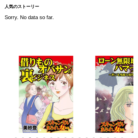
人気のストーリー
Sorry. No data so far.