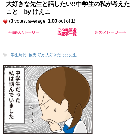
大好きな先生と話したい!!中学生の私が考えた
こと by けえこ
(
3
votes, average:
1.00
out of 1)
-
学生時代
,
彼氏
私が大好きだった先生