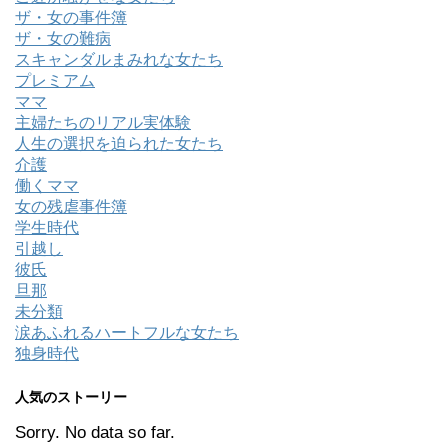
ザ・女の事件簿
ザ・女の難病
スキャンダルまみれな女たち
プレミアム
ママ
主婦たちのリアル実体験
人生の選択を迫られた女たち
介護
働くママ
女の残虐事件簿
学生時代
引越し
彼氏
旦那
未分類
涙あふれるハートフルな女たち
独身時代
人気のストーリー
Sorry. No data so far.