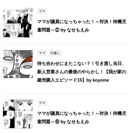
ママ
ママが議員になっちゃった！～対決！待機児
童問題～② by なせもえみ
ママ
引越し
待ち合わせにまたこない？！引き渡し当日、
新人営業さんの最後のやらかし！【我が家の
建売購入エピソード15】by koyome
ママ
ママが議員になっちゃった！～対決！待機児
童問題～⑧ by なせもえみ