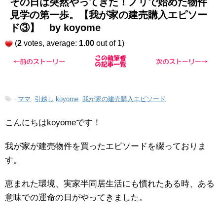
その日は突然やってきた！ノリで始めた物件
見学の第一歩。【我が家の建売購入エピソー
ド③】 by koyome
(
2
votes, average:
1.00
out of 1)
-
ママ
,
引越し
koyome
,
我が家の建売購入エピソード
こんにちはkoyomeです！
我が家が建売物件を買ったエピソードを綴っておりま
す。
恵まれた環境、実家半同居生活にも慣れたある時、ある
意味での運命の日がやってきました。