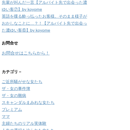
先輩が叫んだ一言【アルバイト先で出会った濃
ゆい客⑦】by koyome
英語を喋る酔っ払ったお客様。そのまま様子が
おかしなことに…？！【アルバイト先で出会っ
た濃ゆい客⑥】by koyome
お問合せ
お問合せはこちらから！
カテゴリ－
ご近所騒がせな女たち
ザ・女の事件簿
ザ・女の難病
スキャンダルまみれな女たち
プレミアム
ママ
主婦たちのリアル実体験