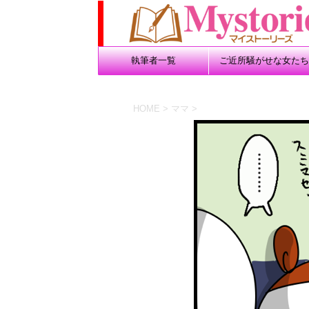
執筆者一覧
ご近所騒がせな女たち
HOME
>
ママ
>