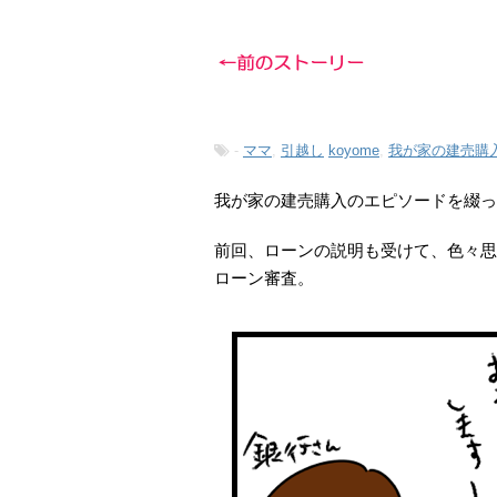
-
ママ
,
引越し
koyome
,
我が家の建売購
我が家の建売購入のエピソードを綴っ
前回、ローンの説明も受けて、色々思
ローン審査。