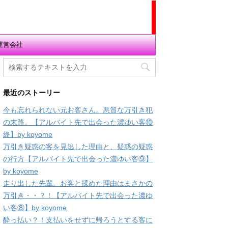
運営会社
最近のストーリー
今も忘れられない元お客さん。悪質な万引き犯
の末路。【アルバイト先で出会った濃ゆい客⑩
終】by koyome
万引き疑惑の客を見逃した理由と、疑惑の疑惑
の行方【アルバイト先で出会った濃ゆい客⑨】
by koyome
走り出した先輩。お客と揉めた理由はまさかの
万引き・・？！【アルバイト先で出会った濃ゆ
い客⑧】by koyome
酔っ払い？！支払いをせずに帰ろうとする客に