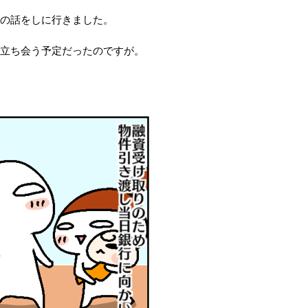
の話をしに行きました。
立ち会う予定だったのですが。