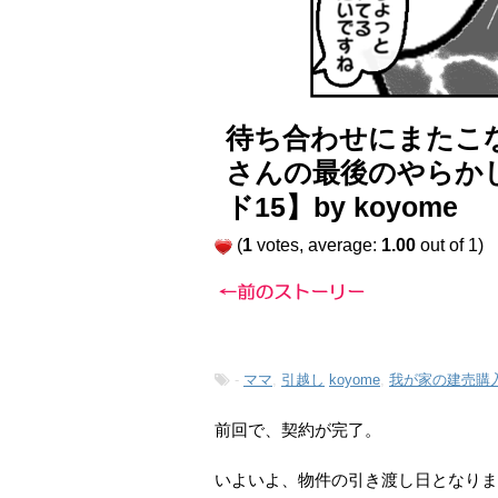
待ち合わせにまたこ
さんの最後のやらか
ド15】by koyome
(
1
votes, average:
1.00
out of 1)
-
ママ
,
引越し
koyome
,
我が家の建売購
前回で、契約が完了。
いよいよ、物件の引き渡し日となりま