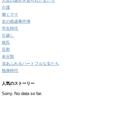
人生の選択を迫られた女たち
介護
働くママ
女の残虐事件簿
学生時代
引越し
彼氏
旦那
未分類
涙あふれるハートフルな女たち
独身時代
人気のストーリー
Sorry. No data so far.