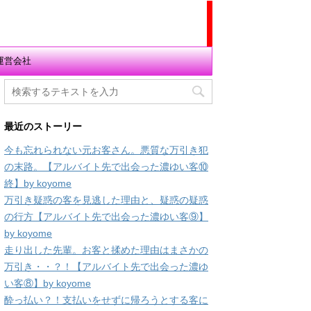
運営会社
最近のストーリー
今も忘れられない元お客さん。悪質な万引き犯
の末路。【アルバイト先で出会った濃ゆい客⑩
終】by koyome
万引き疑惑の客を見逃した理由と、疑惑の疑惑
の行方【アルバイト先で出会った濃ゆい客⑨】
by koyome
走り出した先輩。お客と揉めた理由はまさかの
万引き・・？！【アルバイト先で出会った濃ゆ
い客⑧】by koyome
酔っ払い？！支払いをせずに帰ろうとする客に