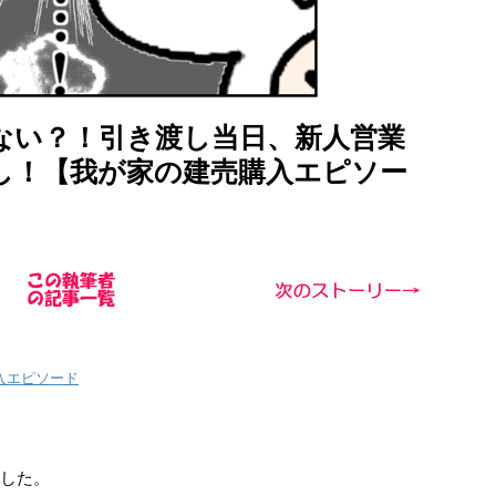
ない？！引き渡し当日、新人営業
し！【我が家の建売購入エピソー
入エピソード
した。