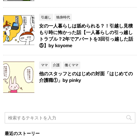
引越し
独身時代
女の一人暮らしは舐められる？！引越し見積
もり時に怖かった話【一人暮らしの引っ越し
トラブル？2年でアパートを3回引っ越した話
⑤】by koyome
ママ
介護
働くママ
他のスタッフとのはじめの対面「はじめての
介護職①」by pinky
最近のストーリー