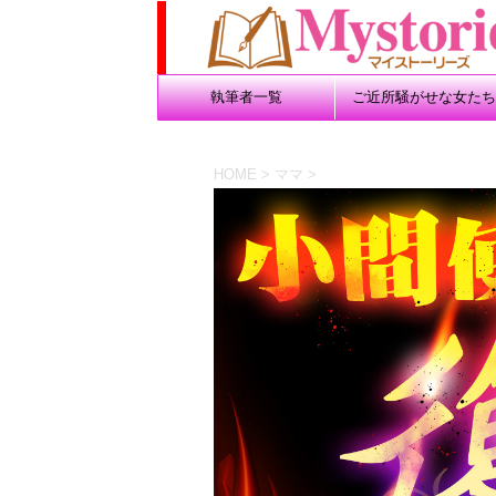
執筆者一覧
ご近所騒がせな女たち
HOME
>
ママ
>