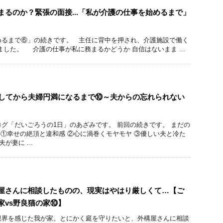
まるのか？緊張の面接...「私が介護の仕事を始めるまで」
めるまで⑥」の続きです。 主任に背中を押され、介護施設で働く
ました。 介護の仕事が私に務まるかどうか 自信はないまま ...
婚してから夫婦円満になるまで⑩～夫からの忘れられない
グ「だいごろうの1日」のあざみです。 前回の続きです。 まだの
 ①幸せの絶頂と違和感 ②心に渦巻くモヤモヤ ③優しい夫と冷た
が妻に ...
屋さんに相談したものの、現実はやはり厳しくて…【ご
家vs野良猫の家⑩】
限界を感じた我が家。とにかく庭を守りたいと、外構屋さんに相談