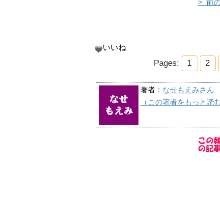
> 前
いいね
Pages:
1
2
著者：
なせもえみさん
（この著者をもっと読