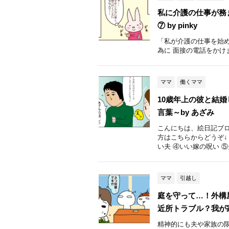
私に介護の仕事が務
⑦ by pinky
「私が介護の仕事を始
為に 面接の電話をかけ
ママ
働くママ
10歳年上の彼と結
言葉～by あざみ
こんにちは、絵日記ブロ
方はこちらからどうぞ↓
い夫 ④いい嫁の呪い ⑤夫
ママ
引越し
庭を守って…！外構
近所トラブル？我が
精神的にも夫や家族の