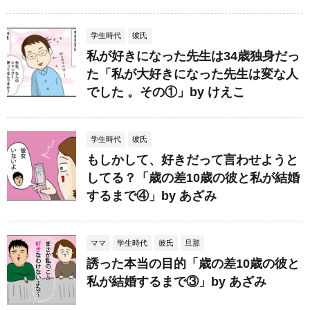
学生時代
彼氏
私が好きになった先生は34歳独身だっ
た「私が大好きになった先生は変な人
でした 。その①」by けえこ
学生時代
彼氏
もしかして、好きだって言わせようと
してる？「歳の差10歳の彼と私が結婚
するまで④」by あざみ
ママ
学生時代
彼氏
旦那
誘った本当の目的「歳の差10歳の彼と
私が結婚するまで③」by あざみ