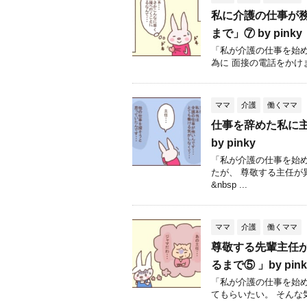
私に介護の仕事が務
まで」⑦ by pinky
「私が介護の仕事を始
為に 面接の電話をかけ
ママ
介護
働くママ
仕事を辞めた私に主
by pinky
「私が介護の仕事を始
たが、 尊敬する主任
&nbsp ...
ママ
介護
働くママ
尊敬する先輩主任
るまで⑤ 」by pink
「私が介護の仕事を始
てもらいたい。 そんな気