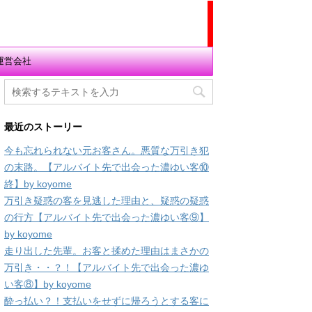
運営会社
最近のストーリー
今も忘れられない元お客さん。悪質な万引き犯
の末路。【アルバイト先で出会った濃ゆい客⑩
終】by koyome
万引き疑惑の客を見逃した理由と、疑惑の疑惑
の行方【アルバイト先で出会った濃ゆい客⑨】
by koyome
走り出した先輩。お客と揉めた理由はまさかの
万引き・・？！【アルバイト先で出会った濃ゆ
い客⑧】by koyome
酔っ払い？！支払いをせずに帰ろうとする客に