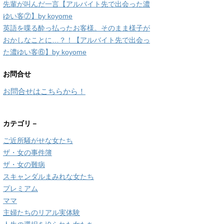
先輩が叫んだ一言【アルバイト先で出会った濃
ゆい客⑦】by koyome
英語を喋る酔っ払ったお客様。そのまま様子が
おかしなことに…？！【アルバイト先で出会っ
た濃ゆい客⑥】by koyome
お問合せ
お問合せはこちらから！
カテゴリ－
ご近所騒がせな女たち
ザ・女の事件簿
ザ・女の難病
スキャンダルまみれな女たち
プレミアム
ママ
主婦たちのリアル実体験