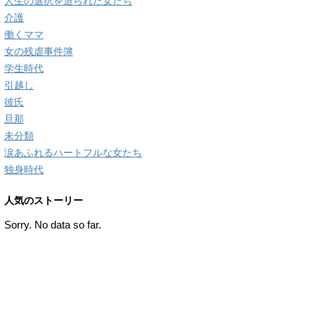
人生の選択を迫られた女たち
介護
働くママ
女の残虐事件簿
学生時代
引越し
彼氏
旦那
未分類
涙あふれるハートフルな女たち
独身時代
人気のストーリー
Sorry. No data so far.