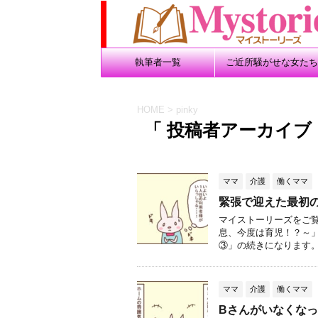
執筆者一覧
ご近所騒がせな女たち
HOME
>
pinky
「 投稿者アーカイブ：p
ママ
介護
働くママ
緊張で迎えた最初のお
マイストーリーズをご
息、今度は育児！？～」
③」の続きになります。 
ママ
介護
働くママ
Bさんがいなくなって