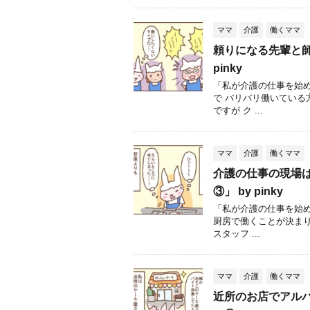
ママ
介護
働くママ
頼りになる先輩と師
pinky
「私が介護の仕事を始
で バリバリ働いてい
ですが ク ...
ママ
介護
働くママ
介護の仕事の現場
③」 by pinky
「私が介護の仕事を始
厨房で働くことが決ま
スタッフ ...
ママ
介護
働くママ
近所のお店でアル